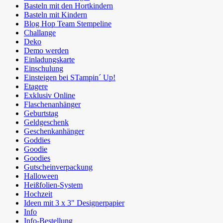
Basteln mit den Hortkindern
Basteln mit Kindern
Blog Hop Team Stempeline
Challange
Deko
Demo werden
Einladungskarte
Einschulung
Einsteigen bei STampin´ Up!
Etagere
Exklusiv Online
Flaschenanhänger
Geburtstag
Geldgeschenk
Geschenkanhänger
Goddies
Goodie
Goodies
Gutscheinverpackung
Halloween
Heißfolien-System
Hochzeit
Ideen mit 3 x 3" Designerpapier
Info
Info-Bestellung