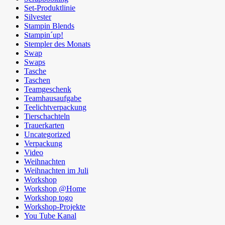
Set-Produktlinie
Silvester
Stampin Blends
Stampin´up!
Stempler des Monats
Swap
Swaps
Tasche
Taschen
Teamgeschenk
Teamhausaufgabe
Teelichtverpackung
Tierschachteln
Trauerkarten
Uncategorized
Verpackung
Video
Weihnachten
Weihnachten im Juli
Workshop
Workshop @Home
Workshop togo
Workshop-Projekte
You Tube Kanal