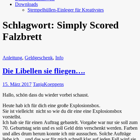
Downloads
Stempelhüllen-Einleger für Kreativstes
Schlagwort:
Simply Scored
Falzbrett
Anleitung
,
Geldgeschenk
,
Info
Die Libellen sie fliegen….
15. März 2017
TanjaKoeppens
Hallo, schön dass du wieder vorbei schaust.
Heute hab ich für dich eine große Explosionsbox.
Sie ist vielleicht nicht so wie du dir eine eine Explosionsbox
vorstellst.
Ich hab sie für einen Auftrag gebastelt. Vorgabe war nur sie soll zum
70. Geburtstag sein und es soll Geld drin verschenkt werden. Farben
und alles drum herum konnte ich mir aussuchen. Solche Aufträge
liebe ich….und das war für mich schnell klar auf jeden Fall wird sie