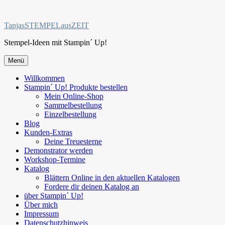
Zum
Inhalt
TanjasSTEMPELausZEIT
springen
Stempel-Ideen mit Stampin´ Up!
Menü
Willkommen
Stampin´ Up! Produkte bestellen
Mein Online-Shop
Sammelbestellung
Einzelbestellung
Blog
Kunden-Extras
Deine Treuesterne
Demonstrator werden
Workshop-Termine
Katalog
Blättern Online in den aktuellen Katalogen
Fordere dir deinen Katalog an
über Stampin´ Up!
Über mich
Impressum
Datenschutzhinweis