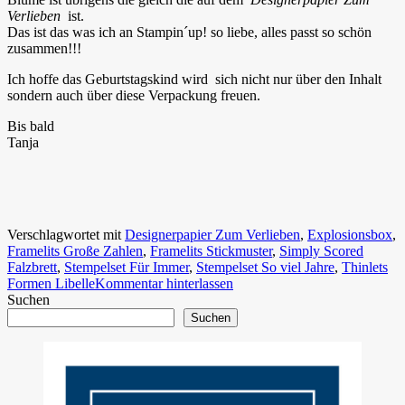
Verlieben
ist.
Das ist das was ich an Stampin´up! so liebe, alles passt so schön
zusammen!!!
Ich hoffe das Geburtstagskind wird sich nicht nur über den Inhalt
sondern auch über diese Verpackung freuen.
Bis bald
Tanja
Verschlagwortet mit
Designerpapier Zum Verlieben
,
Explosionsbox
,
Framelits Große Zahlen
,
Framelits Stickmuster
,
Simply Scored
Falzbrett
,
Stempelset Für Immer
,
Stempelset So viel Jahre
,
Thinlets
Formen Libelle
Kommentar hinterlassen
Suchen
Suchen