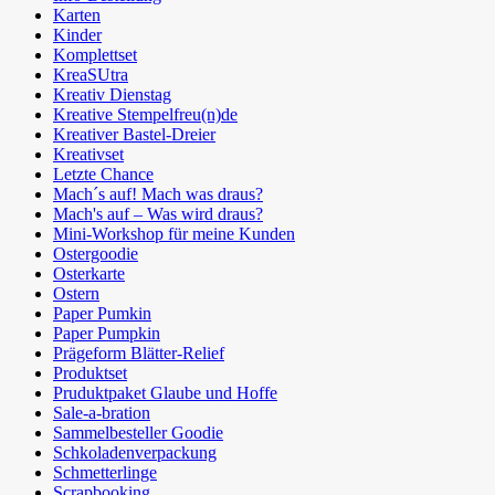
Karten
Kinder
Komplettset
KreaSUtra
Kreativ Dienstag
Kreative Stempelfreu(n)de
Kreativer Bastel-Dreier
Kreativset
Letzte Chance
Mach´s auf! Mach was draus?
Mach's auf – Was wird draus?
Mini-Workshop für meine Kunden
Ostergoodie
Osterkarte
Ostern
Paper Pumkin
Paper Pumpkin
Prägeform Blätter-Relief
Produktset
Pruduktpaket Glaube und Hoffe
Sale-a-bration
Sammelbesteller Goodie
Schkoladenverpackung
Schmetterlinge
Scrapbooking