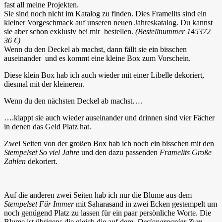
fast all meine Projekten.
Sie sind noch nicht im Katalog zu finden. Dies Framelits sind ein
kleiner Vorgeschmack auf unseren neuen Jahreskatalog. Du kannst
sie aber schon exklusiv bei mir bestellen.
(Bestellnummer 145372
36 €)
Wenn du den Deckel ab machst, dann fällt sie ein bisschen
auseinander und es kommt eine kleine Box zum Vorschein.
Diese klein Box hab ich auch wieder mit einer Libelle dekoriert,
diesmal mit der kleineren.
Wenn du den nächsten Deckel ab machst….
….klappt sie auch wieder auseinander und drinnen sind vier Fächer
in denen das Geld Platz hat.
Zwei Seiten von der großen Box hab ich noch ein bisschen mit den
Stempelset So viel Jahre
und den dazu passenden
Framelits Große
Zahlen
dekoriert.
Auf die anderen zwei Seiten hab ich nur die Blume aus dem
Stempelset Für Immer
mit Saharasand in zwei Ecken gestempelt um
noch genügend Platz zu lassen für ein paar persönliche Worte. Die
Blume ist übrigens die gleich die auf dem
Designerpapier Zum