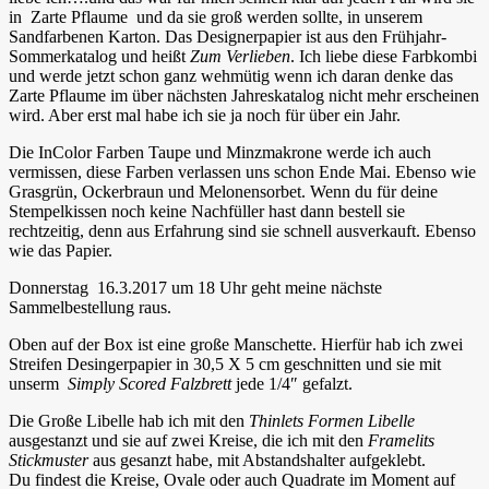
in Zarte Pflaume und da sie groß werden sollte, in unserem
Sandfarbenen Karton. Das Designerpapier ist aus den Frühjahr-
Sommerkatalog und heißt
Zum Verlieben
. Ich liebe diese Farbkombi
und werde jetzt schon ganz wehmütig wenn ich daran denke das
Zarte Pflaume im über nächsten Jahreskatalog nicht mehr erscheinen
wird. Aber erst mal habe ich sie ja noch für über ein Jahr.
Die InColor Farben Taupe und Minzmakrone werde ich auch
vermissen, diese Farben verlassen uns schon Ende Mai. Ebenso wie
Grasgrün, Ockerbraun und Melonensorbet. Wenn du für deine
Stempelkissen noch keine Nachfüller hast dann bestell sie
rechtzeitig, denn aus Erfahrung sind sie schnell ausverkauft. Ebenso
wie das Papier.
Donnerstag 16.3.2017 um 18 Uhr geht meine nächste
Sammelbestellung raus.
Oben auf der Box ist eine große Manschette. Hierfür hab ich zwei
Streifen Desingerpapier in 30,5 X 5 cm geschnitten und sie mit
unserm
Simply Scored Falzbrett
jede 1/4″ gefalzt.
Die Große Libelle hab ich mit den
Thinlets Formen Libelle
ausgestanzt und sie auf zwei Kreise, die ich mit den
Framelits
Stickmuster
aus gesanzt habe, mit Abstandshalter aufgeklebt.
Du findest die Kreise, Ovale oder auch Quadrate im Moment auf