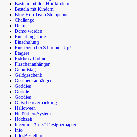
Basteln mit den Hortkindern
Basteln mit Kindern
Blog Hop Team Stempeline
Challange
Deko
Demo werden
Einladungskarte
Einschulung
Einsteigen bei STampin´ Up!
Etagere
Exklusiv Online
Flaschenanhänger
Geburtstag
Geldgeschenk
Geschenkanhänger
Goddies
Goodie
Goodies
Gutscheinverpackung
Halloween
Heißfolien-System
Hochzeit
Ideen mit 3 x 3" Designerpapier
Info
Info-Bestellung