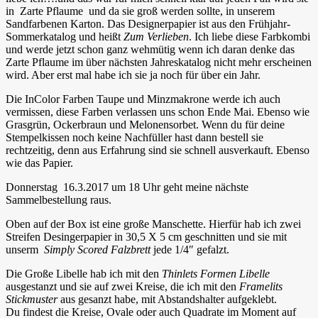
in Zarte Pflaume und da sie groß werden sollte, in unserem
Sandfarbenen Karton. Das Designerpapier ist aus den Frühjahr-
Sommerkatalog und heißt
Zum Verlieben
. Ich liebe diese Farbkombi
und werde jetzt schon ganz wehmütig wenn ich daran denke das
Zarte Pflaume im über nächsten Jahreskatalog nicht mehr erscheinen
wird. Aber erst mal habe ich sie ja noch für über ein Jahr.
Die InColor Farben Taupe und Minzmakrone werde ich auch
vermissen, diese Farben verlassen uns schon Ende Mai. Ebenso wie
Grasgrün, Ockerbraun und Melonensorbet. Wenn du für deine
Stempelkissen noch keine Nachfüller hast dann bestell sie
rechtzeitig, denn aus Erfahrung sind sie schnell ausverkauft. Ebenso
wie das Papier.
Donnerstag 16.3.2017 um 18 Uhr geht meine nächste
Sammelbestellung raus.
Oben auf der Box ist eine große Manschette. Hierfür hab ich zwei
Streifen Desingerpapier in 30,5 X 5 cm geschnitten und sie mit
unserm
Simply Scored Falzbrett
jede 1/4″ gefalzt.
Die Große Libelle hab ich mit den
Thinlets Formen Libelle
ausgestanzt und sie auf zwei Kreise, die ich mit den
Framelits
Stickmuster
aus gesanzt habe, mit Abstandshalter aufgeklebt.
Du findest die Kreise, Ovale oder auch Quadrate im Moment auf