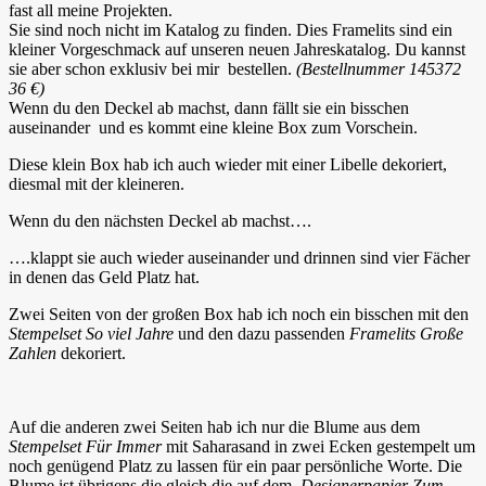
fast all meine Projekten.
Sie sind noch nicht im Katalog zu finden. Dies Framelits sind ein
kleiner Vorgeschmack auf unseren neuen Jahreskatalog. Du kannst
sie aber schon exklusiv bei mir bestellen.
(Bestellnummer 145372
36 €)
Wenn du den Deckel ab machst, dann fällt sie ein bisschen
auseinander und es kommt eine kleine Box zum Vorschein.
Diese klein Box hab ich auch wieder mit einer Libelle dekoriert,
diesmal mit der kleineren.
Wenn du den nächsten Deckel ab machst….
….klappt sie auch wieder auseinander und drinnen sind vier Fächer
in denen das Geld Platz hat.
Zwei Seiten von der großen Box hab ich noch ein bisschen mit den
Stempelset So viel Jahre
und den dazu passenden
Framelits Große
Zahlen
dekoriert.
Auf die anderen zwei Seiten hab ich nur die Blume aus dem
Stempelset Für Immer
mit Saharasand in zwei Ecken gestempelt um
noch genügend Platz zu lassen für ein paar persönliche Worte. Die
Blume ist übrigens die gleich die auf dem
Designerpapier Zum