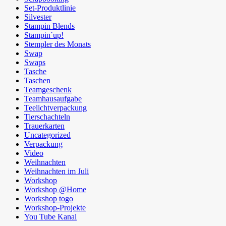
Set-Produktlinie
Silvester
Stampin Blends
Stampin´up!
Stempler des Monats
Swap
Swaps
Tasche
Taschen
Teamgeschenk
Teamhausaufgabe
Teelichtverpackung
Tierschachteln
Trauerkarten
Uncategorized
Verpackung
Video
Weihnachten
Weihnachten im Juli
Workshop
Workshop @Home
Workshop togo
Workshop-Projekte
You Tube Kanal