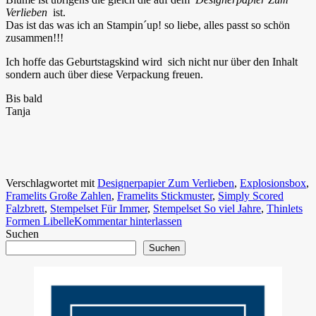
Verlieben
ist.
Das ist das was ich an Stampin´up! so liebe, alles passt so schön
zusammen!!!
Ich hoffe das Geburtstagskind wird sich nicht nur über den Inhalt
sondern auch über diese Verpackung freuen.
Bis bald
Tanja
Verschlagwortet mit
Designerpapier Zum Verlieben
,
Explosionsbox
,
Framelits Große Zahlen
,
Framelits Stickmuster
,
Simply Scored
Falzbrett
,
Stempelset Für Immer
,
Stempelset So viel Jahre
,
Thinlets
Formen Libelle
Kommentar hinterlassen
Suchen
Suchen