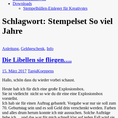
Downloads
Stempelhüllen-Einleger für Kreativstes
Schlagwort:
Stempelset So viel
Jahre
Anleitung
,
Geldgeschenk
,
Info
Die Libellen sie fliegen….
15. März 2017
TanjaKoeppens
Hallo, schön dass du wieder vorbei schaust.
Heute hab ich für dich eine große Explosionsbox.
Sie ist vielleicht nicht so wie du dir eine eine Explosionsbox
vorstellst.
Ich hab sie für einen Auftrag gebastelt. Vorgabe war nur sie soll zum
70. Geburtstag sein und es soll Geld drin verschenkt werden. Farben
und alles drum herum konnte ich mir aussuchen. Solche Aufträge
liebe ich….und das war für mich schnell klar auf jeden Fall wird sie