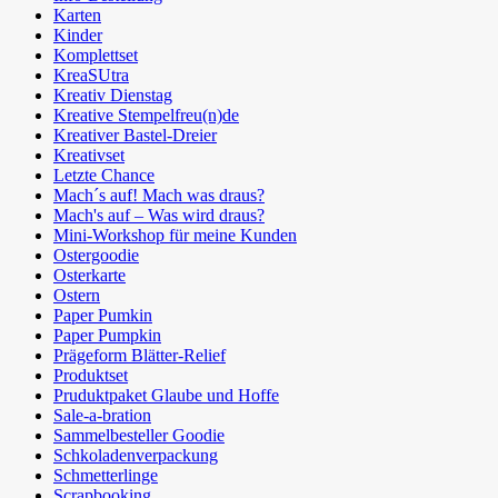
Karten
Kinder
Komplettset
KreaSUtra
Kreativ Dienstag
Kreative Stempelfreu(n)de
Kreativer Bastel-Dreier
Kreativset
Letzte Chance
Mach´s auf! Mach was draus?
Mach's auf – Was wird draus?
Mini-Workshop für meine Kunden
Ostergoodie
Osterkarte
Ostern
Paper Pumkin
Paper Pumpkin
Prägeform Blätter-Relief
Produktset
Pruduktpaket Glaube und Hoffe
Sale-a-bration
Sammelbesteller Goodie
Schkoladenverpackung
Schmetterlinge
Scrapbooking