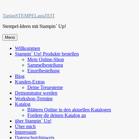
Zum
Inhalt
TanjasSTEMPELausZEIT
springen
Stempel-Ideen mit Stampin´ Up!
Menü
Willkommen
Stampin´ Up! Produkte bestellen
Mein Online-Shop
Sammelbestellung
Einzelbestellung
Blog
Kunden-Extras
Deine Treuesterne
Demonstrator werden
Workshop-Termine
Katalog
Blättern Online in den aktuellen Katalogen
Fordere dir deinen Katalog an
über Stampin´ Up!
Über mich
Impressum
Datenschutzhinweis