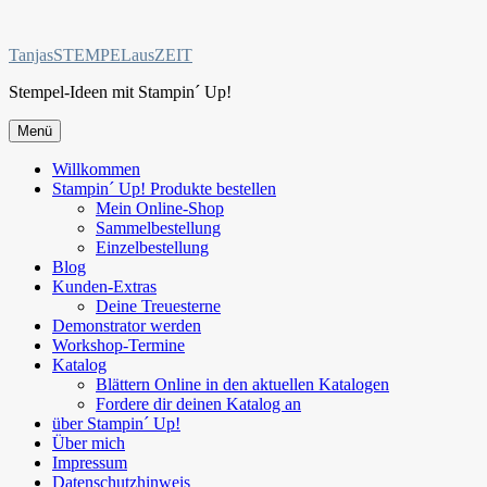
Zum
Inhalt
TanjasSTEMPELausZEIT
springen
Stempel-Ideen mit Stampin´ Up!
Menü
Willkommen
Stampin´ Up! Produkte bestellen
Mein Online-Shop
Sammelbestellung
Einzelbestellung
Blog
Kunden-Extras
Deine Treuesterne
Demonstrator werden
Workshop-Termine
Katalog
Blättern Online in den aktuellen Katalogen
Fordere dir deinen Katalog an
über Stampin´ Up!
Über mich
Impressum
Datenschutzhinweis