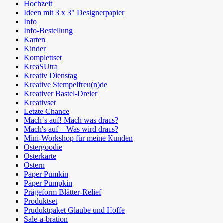
Hochzeit
Ideen mit 3 x 3" Designerpapier
Info
Info-Bestellung
Karten
Kinder
Komplettset
KreaSUtra
Kreativ Dienstag
Kreative Stempelfreu(n)de
Kreativer Bastel-Dreier
Kreativset
Letzte Chance
Mach´s auf! Mach was draus?
Mach's auf – Was wird draus?
Mini-Workshop für meine Kunden
Ostergoodie
Osterkarte
Ostern
Paper Pumkin
Paper Pumpkin
Prägeform Blätter-Relief
Produktset
Pruduktpaket Glaube und Hoffe
Sale-a-bration