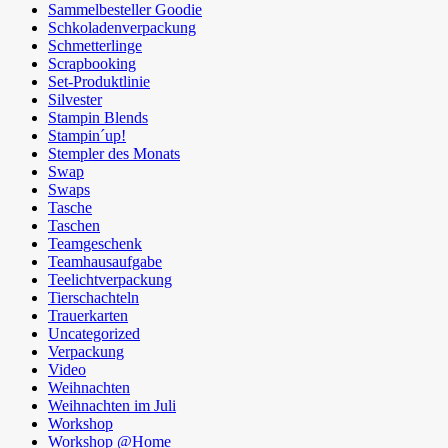
Sammelbesteller Goodie
Schkoladenverpackung
Schmetterlinge
Scrapbooking
Set-Produktlinie
Silvester
Stampin Blends
Stampin´up!
Stempler des Monats
Swap
Swaps
Tasche
Taschen
Teamgeschenk
Teamhausaufgabe
Teelichtverpackung
Tierschachteln
Trauerkarten
Uncategorized
Verpackung
Video
Weihnachten
Weihnachten im Juli
Workshop
Workshop @Home