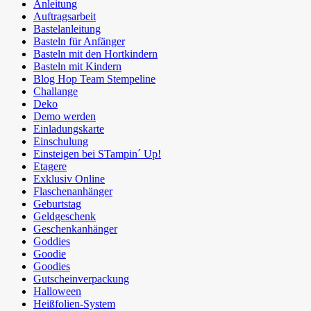
Anleitung
Auftragsarbeit
Bastelanleitung
Basteln für Anfänger
Basteln mit den Hortkindern
Basteln mit Kindern
Blog Hop Team Stempeline
Challange
Deko
Demo werden
Einladungskarte
Einschulung
Einsteigen bei STampin´ Up!
Etagere
Exklusiv Online
Flaschenanhänger
Geburtstag
Geldgeschenk
Geschenkanhänger
Goddies
Goodie
Goodies
Gutscheinverpackung
Halloween
Heißfolien-System