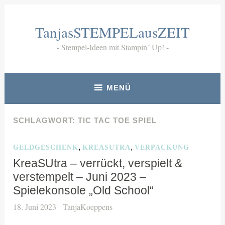
Zum
Inhalt
TanjasSTEMPELausZEIT
springen
Stempel-Ideen mit Stampin´ Up!
MENÜ
SCHLAGWORT:
TIC TAC TOE SPIEL
,
,
GELDGESCHENK
KREASUTRA
VERPACKUNG
KreaSUtra – verrückt, verspielt &
verstempelt – Juni 2023 –
Spielekonsole „Old School“
18. Juni 2023
TanjaKoeppens