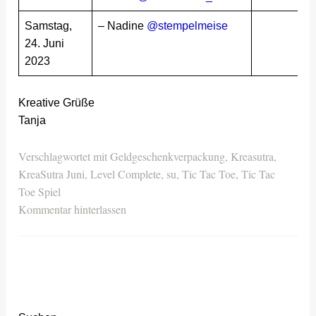
Samstag,
– Nadine
@stempelmeise
24. Juni
2023
Kreative Grüße
Tanja
Verschlagwortet mit
Geldgeschenkverpackung
,
Kreasutra
,
KreaSutra Juni
,
Level Complete
,
su
,
Tic Tac Toe
,
Tic Tac
Toe Spiel
Kommentar hinterlassen