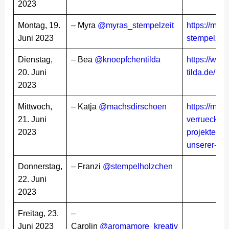
2023
Montag, 19.
– Myra
@myras_stempelzeit
https://myra
Juni 2023
stempelzeit
Dienstag,
– Bea
@knoepfchentilda
https://www
20. Juni
tilda.de/po
2023
Mittwoch,
– Katja
@machsdirschoen
https://mac
21. Juni
verrueckt-ve
2023
projekte-mi
unserer-kr
Donnerstag,
– Franzi
@stempelholzchen
22. Juni
2023
Freitag, 23.
–
Juni 2023
Carolin
@aromamore_kreativ