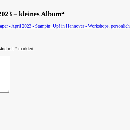
023 – kleines Album“
r - April 2023 - Stampin‘ Up! in Hannover - Workshops, persönliche 
sind mit
*
markiert