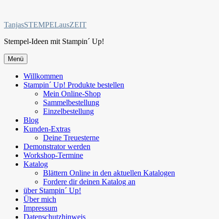
Zum
Inhalt
TanjasSTEMPELausZEIT
springen
Stempel-Ideen mit Stampin´ Up!
Menü
Willkommen
Stampin´ Up! Produkte bestellen
Mein Online-Shop
Sammelbestellung
Einzelbestellung
Blog
Kunden-Extras
Deine Treuesterne
Demonstrator werden
Workshop-Termine
Katalog
Blättern Online in den aktuellen Katalogen
Fordere dir deinen Katalog an
über Stampin´ Up!
Über mich
Impressum
Datenschutzhinweis