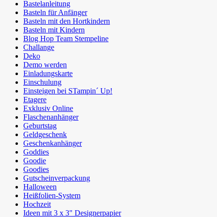
Bastelanleitung
Basteln für Anfänger
Basteln mit den Hortkindern
Basteln mit Kindern
Blog Hop Team Stempeline
Challange
Deko
Demo werden
Einladungskarte
Einschulung
Einsteigen bei STampin´ Up!
Etagere
Exklusiv Online
Flaschenanhänger
Geburtstag
Geldgeschenk
Geschenkanhänger
Goddies
Goodie
Goodies
Gutscheinverpackung
Halloween
Heißfolien-System
Hochzeit
Ideen mit 3 x 3" Designerpapier