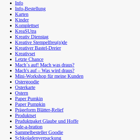
Info
Info-Bestellung
Karten
Kinder
Komplettset
KreaSUtra
Kreativ Dienstag
Kreative Stempelfreu(n)de
Kreativer Bastel-Dreier
Kreativset
Letzte Chance
Mach´s auf! Mach was draus?
Mach's auf – Was wird draus?
Mini-Workshop für meine Kunden
Ostergoodie
Osterkarte
Ostern
Paper Pumkin
Paper Pumpkin
Prägeform Blätter-Relief
Produktset
Pruduktpaket Glaube und Hoffe
Sale-a-bration
Sammelbesteller Goodie
Schkoladenverpackung