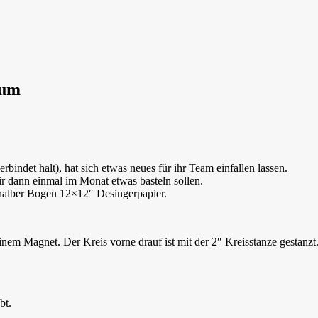
bum
bindet halt), hat sich etwas neues für ihr Team einfallen lassen.
ir dann einmal im Monat etwas basteln sollen.
 halber Bogen 12×12″ Desingerpapier.
nem Magnet. Der Kreis vorne drauf ist mit der 2″ Kreisstanze gestanzt
bt.