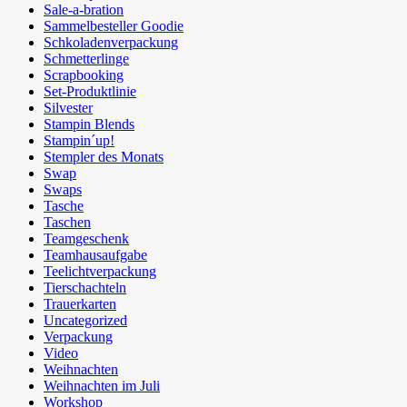
Sale-a-bration
Sammelbesteller Goodie
Schkoladenverpackung
Schmetterlinge
Scrapbooking
Set-Produktlinie
Silvester
Stampin Blends
Stampin´up!
Stempler des Monats
Swap
Swaps
Tasche
Taschen
Teamgeschenk
Teamhausaufgabe
Teelichtverpackung
Tierschachteln
Trauerkarten
Uncategorized
Verpackung
Video
Weihnachten
Weihnachten im Juli
Workshop