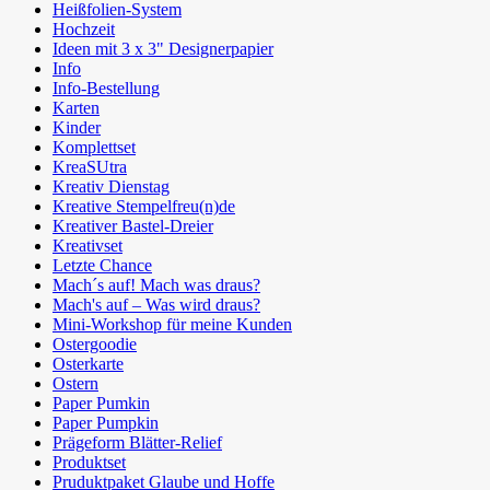
Heißfolien-System
Hochzeit
Ideen mit 3 x 3" Designerpapier
Info
Info-Bestellung
Karten
Kinder
Komplettset
KreaSUtra
Kreativ Dienstag
Kreative Stempelfreu(n)de
Kreativer Bastel-Dreier
Kreativset
Letzte Chance
Mach´s auf! Mach was draus?
Mach's auf – Was wird draus?
Mini-Workshop für meine Kunden
Ostergoodie
Osterkarte
Ostern
Paper Pumkin
Paper Pumpkin
Prägeform Blätter-Relief
Produktset
Pruduktpaket Glaube und Hoffe