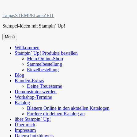
Zum
Inhalt
TanjasSTEMPELausZEIT
springen
Stempel-Ideen mit Stampin´ Up!
Menü
Willkommen
Stampin´ Up! Produkte bestellen
Mein Online-Shop
Sammelbestellung
Einzelbestellung
Blog
Kunden-Extras
Deine Treuesterne
Demonstrator werden
Workshop-Termine
Katalog
Blättern Online in den aktuellen Katalogen
Fordere dir deinen Katalog an
über Stampin´ Up!
Über mich
Impressum
Datenschutzhinweis