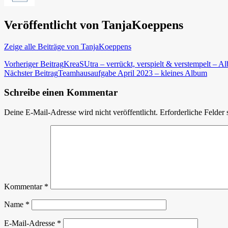
Veröffentlicht von
TanjaKoeppens
Zeige alle Beiträge von TanjaKoeppens
Beitragsnavigation
Vorheriger Beitrag
KreaSUtra – verrückt, verspielt & verstempelt – 
Nächster Beitrag
Teamhausaufgabe April 2023 – kleines Album
Schreibe einen Kommentar
Deine E-Mail-Adresse wird nicht veröffentlicht.
Erforderliche Felder 
Kommentar
*
Name
*
E-Mail-Adresse
*