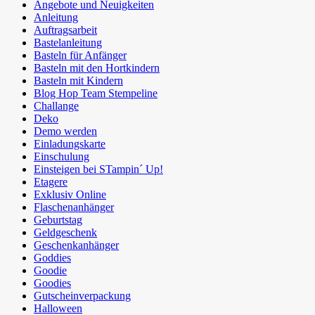
Angebote und Neuigkeiten
Anleitung
Auftragsarbeit
Bastelanleitung
Basteln für Anfänger
Basteln mit den Hortkindern
Basteln mit Kindern
Blog Hop Team Stempeline
Challange
Deko
Demo werden
Einladungskarte
Einschulung
Einsteigen bei STampin´ Up!
Etagere
Exklusiv Online
Flaschenanhänger
Geburtstag
Geldgeschenk
Geschenkanhänger
Goddies
Goodie
Goodies
Gutscheinverpackung
Halloween