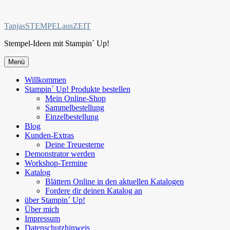
Zum
Inhalt
TanjasSTEMPELausZEIT
springen
Stempel-Ideen mit Stampin´ Up!
Menü
Willkommen
Stampin´ Up! Produkte bestellen
Mein Online-Shop
Sammelbestellung
Einzelbestellung
Blog
Kunden-Extras
Deine Treuesterne
Demonstrator werden
Workshop-Termine
Katalog
Blättern Online in den aktuellen Katalogen
Fordere dir deinen Katalog an
über Stampin´ Up!
Über mich
Impressum
Datenschutzhinweis