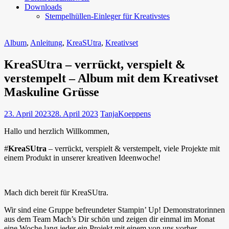
Downloads
Stempelhüllen-Einleger für Kreativstes
Album
,
Anleitung
,
KreaSUtra
,
Kreativset
KreaSUtra – verrückt, verspielt &
verstempelt – Album mit dem Kreativset
Maskuline Grüsse
23. April 2023
28. April 2023
TanjaKoeppens
Hallo und herzlich Willkommen,
#
KreaSUtra
– verrückt, verspielt & verstempelt, viele Projekte mit
einem Produkt in unserer kreativen Ideenwoche!
Mach dich bereit für KreaSUtra.
Wir sind eine Gruppe befreundeter Stampin’ Up! Demonstratorinnen
aus dem Team Mach’s Dir schön und zeigen dir einmal im Monat
eine Woche lang jeder ein Projekt mit einem von uns vorher