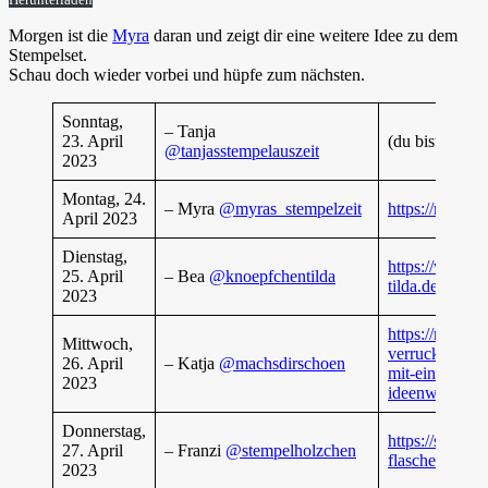
Morgen ist die
Myra
daran und zeigt dir eine weitere Idee zu dem
Stempelset.
Schau doch wieder vorbei und hüpfe zum nächsten.
Sonntag,
– Tanja
23. April
(du bist gerade
@tanjasstempelauszeit
2023
Montag, 24.
– Myra
@myras_stempelzeit
https://myras-
April 2023
Dienstag,
https://www.k
25. April
– Bea
@knoepfchentilda
tilda.de/post/k
2023
https://machsd
Mittwoch,
verruckt-versp
26. April
– Katja
@machsdirschoen
mit-einem-prod
2023
ideenwoche-4
Donnerstag,
https://stempe
27. April
– Franzi
@stempelholzchen
flaschen-anha
2023