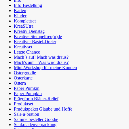
Info
Info-Bestellung
Karten
Kinder
Komplettset
KreaSUtra
Kreativ Dienstag
Kreative Stempelfreu(n)de
Kreativer Bastel-Dreier
Kreativset
Letzte Chance
Mach´s auf! Mach was draus?
Mach's auf – Was wird draus?
Mini-Workshop für meine Kunden
Ostergoodie
Osterkarte
Ostern
Paper Pumkin
Paper Pumpkin
Prägeform Blätter-Relief
Produktset
Pruduktpaket Glaube und Hoffe
Sale-a-bration
Sammelbesteller Goodie
Schkoladenverpackung