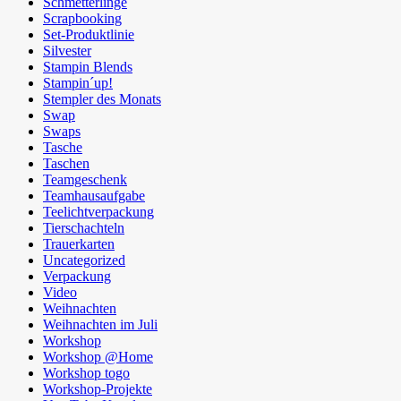
Schmetterlinge
Scrapbooking
Set-Produktlinie
Silvester
Stampin Blends
Stampin´up!
Stempler des Monats
Swap
Swaps
Tasche
Taschen
Teamgeschenk
Teamhausaufgabe
Teelichtverpackung
Tierschachteln
Trauerkarten
Uncategorized
Verpackung
Video
Weihnachten
Weihnachten im Juli
Workshop
Workshop @Home
Workshop togo
Workshop-Projekte