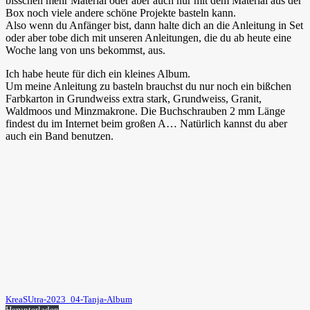
bisschen mehr Material oder aber auch nur mit dem Material aus der
Box noch viele andere schöne Projekte basteln kann.
Also wenn du Anfänger bist, dann halte dich an die Anleitung in Set
oder aber tobe dich mit unseren Anleitungen, die du ab heute eine
Woche lang von uns bekommst, aus.
Ich habe heute für dich ein kleines Album.
Um meine Anleitung zu basteln brauchst du nur noch ein bißchen
Farbkarton in Grundweiss extra stark, Grundweiss, Granit,
Waldmoos und Minzmakrone. Die Buchschrauben 2 mm Länge
findest du im Internet beim großen A… Natürlich kannst du aber
auch ein Band benutzen.
KreaSUtra-2023_04-Tanja-Album
Herunterladen