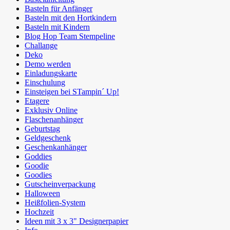
Basteln für Anfänger
Basteln mit den Hortkindern
Basteln mit Kindern
Blog Hop Team Stempeline
Challange
Deko
Demo werden
Einladungskarte
Einschulung
Einsteigen bei STampin´ Up!
Etagere
Exklusiv Online
Flaschenanhänger
Geburtstag
Geldgeschenk
Geschenkanhänger
Goddies
Goodie
Goodies
Gutscheinverpackung
Halloween
Heißfolien-System
Hochzeit
Ideen mit 3 x 3" Designerpapier