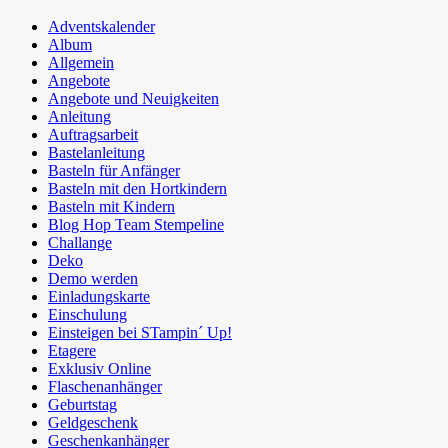
Adventskalender
Album
Allgemein
Angebote
Angebote und Neuigkeiten
Anleitung
Auftragsarbeit
Bastelanleitung
Basteln für Anfänger
Basteln mit den Hortkindern
Basteln mit Kindern
Blog Hop Team Stempeline
Challange
Deko
Demo werden
Einladungskarte
Einschulung
Einsteigen bei STampin´ Up!
Etagere
Exklusiv Online
Flaschenanhänger
Geburtstag
Geldgeschenk
Geschenkanhänger