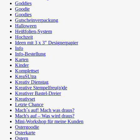
Goddies
Goodie
Goodies
Gutscheinverpackung
Halloween
Heißfolien-System
Hochzeit
Ideen mit 3 x 3" Designerpapier
Info
Info-Bestellung
Karten
Kinder
Komplettset
KreaSUtra
Kreativ Dienstag
Kreative Stempelfreu(n)de
Kreativer Bastel-Dreier
Kreativset
Letzte Chance
Mach´s auf! Mach was draus?
Mach's auf – Was wird draus?
Mini-Workshop für meine Kunden
Ostergoodie
Osterkarte
Ostern