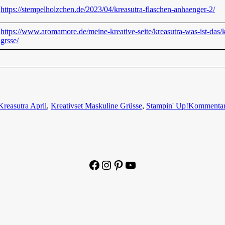
https://stempelholzchen.de/2023/04/kreasutra-flaschen-anhaenger-2/
https://www.aromamore.de/meine-kreative-seite/kreasutra-was-ist-das/k
grsse/
Kreasutra April
,
Kreativset Maskuline Grüsse
,
Stampin' Up!
Kommentar 
Facebook
Instagram
Pinterest
YouTube