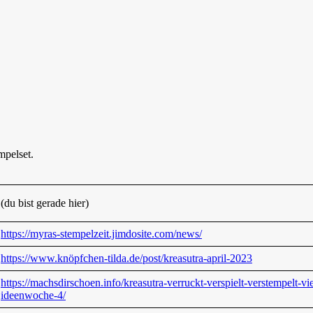
empelset.
(du bist gerade hier)
https://myras-stempelzeit.jimdosite.com/news/
https://www.knöpfchen-tilda.de/post/kreasutra-april-2023
https://machsdirschoen.info/kreasutra-verruckt-verspielt-verstempelt-vi
ideenwoche-4/