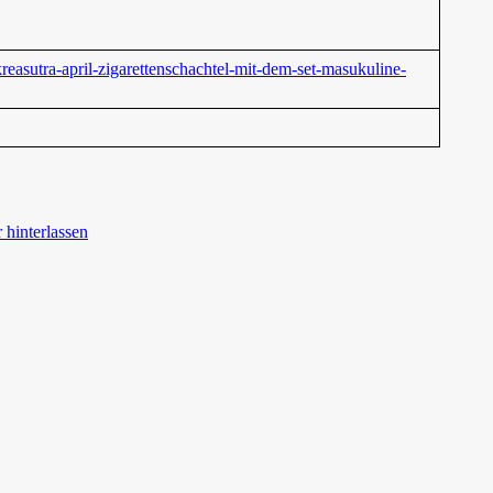
reasutra-april-zigarettenschachtel-mit-dem-set-masukuline-
hinterlassen