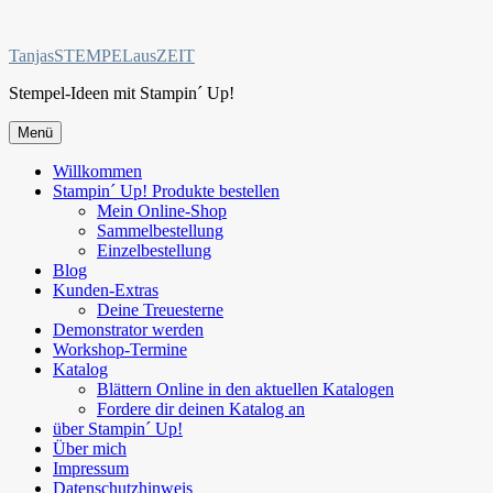
Zum
Inhalt
TanjasSTEMPELausZEIT
springen
Stempel-Ideen mit Stampin´ Up!
Menü
Willkommen
Stampin´ Up! Produkte bestellen
Mein Online-Shop
Sammelbestellung
Einzelbestellung
Blog
Kunden-Extras
Deine Treuesterne
Demonstrator werden
Workshop-Termine
Katalog
Blättern Online in den aktuellen Katalogen
Fordere dir deinen Katalog an
über Stampin´ Up!
Über mich
Impressum
Datenschutzhinweis