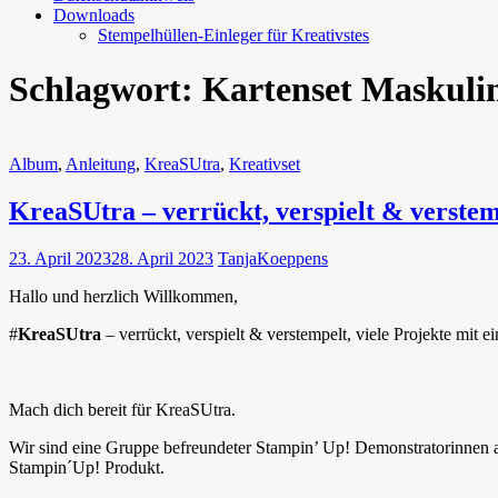
Downloads
Stempelhüllen-Einleger für Kreativstes
Schlagwort:
Kartenset Maskuli
Album
,
Anleitung
,
KreaSUtra
,
Kreativset
KreaSUtra – verrückt, verspielt & verste
23. April 2023
28. April 2023
TanjaKoeppens
Hallo und herzlich Willkommen,
#
KreaSUtra
– verrückt, verspielt & verstempelt, viele Projekte mit 
Mach dich bereit für KreaSUtra.
Wir sind eine Gruppe befreundeter Stampin’ Up! Demonstratorinnen 
Stampin´Up! Produkt.