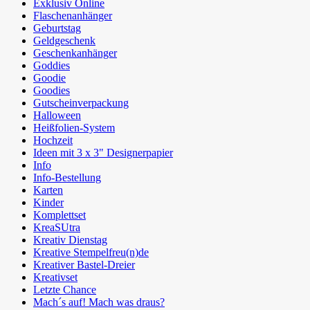
Exklusiv Online
Flaschenanhänger
Geburtstag
Geldgeschenk
Geschenkanhänger
Goddies
Goodie
Goodies
Gutscheinverpackung
Halloween
Heißfolien-System
Hochzeit
Ideen mit 3 x 3" Designerpapier
Info
Info-Bestellung
Karten
Kinder
Komplettset
KreaSUtra
Kreativ Dienstag
Kreative Stempelfreu(n)de
Kreativer Bastel-Dreier
Kreativset
Letzte Chance
Mach´s auf! Mach was draus?