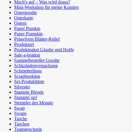
Mach's auf – Was wird draus?
Mini-Workshop für meine Kunden
Ostergoodie
Osterkarte
Ostern
Paper Pumkin
Paper Pumpkin
Prägeform Blätter-Relief
Produktset
Pruduktpaket Glaube und Hoffe
Sale-a-bration
Sammelbesteller Goodie
Schkoladenverpackung
Schmetterlinge
Scrapbooking
Set-Produktlinie
Silvester
Stampin Blends
Stampin´up!
Stempler des Monats
Swap
Swaps
Tasche
Taschen
Teamgeschenk