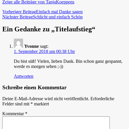
Zeige alle Beiträge von TanjaKoeppens
Beitragsnavigation
Vorheriger Beitrag
Einfach mal Danke sagen
Nächster Beitrag
Schlicht und einfach Schön
Ein Gedanke zu „Titelaufstieg“
Yvonne
sagt:
1. September 2018 um 00:38 Uhr
Du bist süß! Vielen, lieben Dank. Bin schon ganz gespannt,
werde es morgen sehen ;-))
Antworten
Schreibe einen Kommentar
Deine E-Mail-Adresse wird nicht veröffentlicht.
Erforderliche
Felder sind mit
*
markiert
Kommentar
*