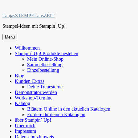
Zum
Inhalt
TanjasSTEMPELausZEIT
springen
Stempel-Ideen mit Stampin´ Up!
Menü
Willkommen
Stampin´ Up! Produkte bestellen
Mein Online-Shop
Sammelbestellung
Einzelbestellung
Blog
Kunden-Extras
Deine Treuesterne
Demonstrator werden
Workshop-Termine
Katalog
Blättern Online in den aktuellen Katalogen
Fordere dir deinen Katalog an
über Stampin´ Up!
Über mich
Impressum
Datenschutzhinweis