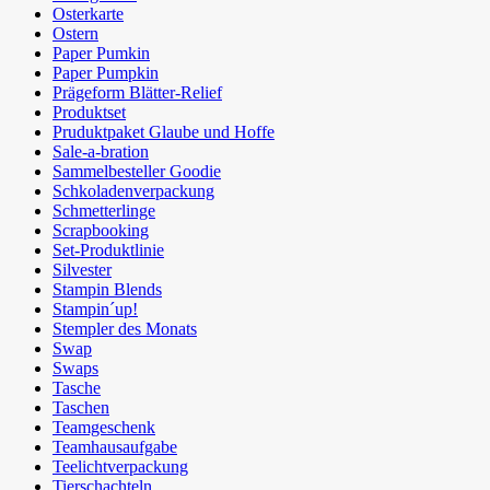
Osterkarte
Ostern
Paper Pumkin
Paper Pumpkin
Prägeform Blätter-Relief
Produktset
Pruduktpaket Glaube und Hoffe
Sale-a-bration
Sammelbesteller Goodie
Schkoladenverpackung
Schmetterlinge
Scrapbooking
Set-Produktlinie
Silvester
Stampin Blends
Stampin´up!
Stempler des Monats
Swap
Swaps
Tasche
Taschen
Teamgeschenk
Teamhausaufgabe
Teelichtverpackung
Tierschachteln