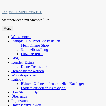
Zum
Inhalt
TanjasSTEMPELausZEIT
springen
Stempel-Ideen mit Stampin´ Up!
Menü
Willkommen
Stampin´ Up! Produkte bestellen
Mein Online-Shop
Sammelbestellung
Einzelbestellung
Blog
Kunden-Extras
Deine Treuesterne
Demonstrator werden
Workshop-Termine
Katalog
Blättern Online in den aktuellen Katalogen
Fordere dir deinen Katalog an
über Stampin´ Up!
Über mich
Impressum
Datenschutzhinweis