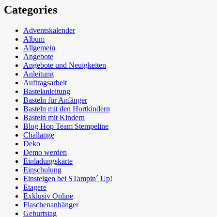
Categories
Adventskalender
Album
Allgemein
Angebote
Angebote und Neuigkeiten
Anleitung
Auftragsarbeit
Bastelanleitung
Basteln für Anfänger
Basteln mit den Hortkindern
Basteln mit Kindern
Blog Hop Team Stempeline
Challange
Deko
Demo werden
Einladungskarte
Einschulung
Einsteigen bei STampin´ Up!
Etagere
Exklusiv Online
Flaschenanhänger
Geburtstag