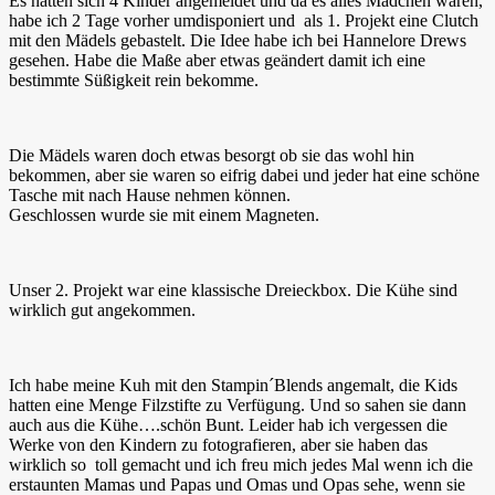
Es hatten sich 4 Kinder angemeldet und da es alles Mädchen waren,
habe ich 2 Tage vorher umdisponiert und als 1. Projekt eine Clutch
mit den Mädels gebastelt. Die Idee habe ich bei Hannelore Drews
gesehen. Habe die Maße aber etwas geändert damit ich eine
bestimmte Süßigkeit rein bekomme.
Die Mädels waren doch etwas besorgt ob sie das wohl hin
bekommen, aber sie waren so eifrig dabei und jeder hat eine schöne
Tasche mit nach Hause nehmen können.
Geschlossen wurde sie mit einem Magneten.
Unser 2. Projekt war eine klassische Dreieckbox. Die Kühe sind
wirklich gut angekommen.
Ich habe meine Kuh mit den Stampin´Blends angemalt, die Kids
hatten eine Menge Filzstifte zu Verfügung. Und so sahen sie dann
auch aus die Kühe….schön Bunt. Leider hab ich vergessen die
Werke von den Kindern zu fotografieren, aber sie haben das
wirklich so toll gemacht und ich freu mich jedes Mal wenn ich die
erstaunten Mamas und Papas und Omas und Opas sehe, wenn sie