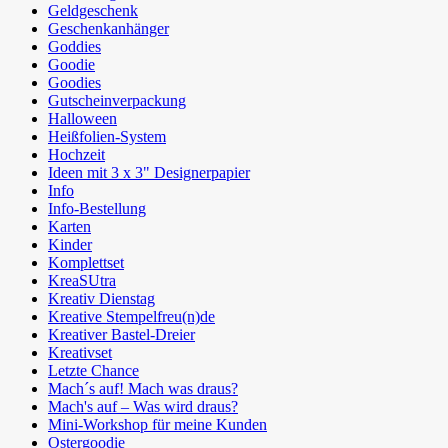
Geldgeschenk
Geschenkanhänger
Goddies
Goodie
Goodies
Gutscheinverpackung
Halloween
Heißfolien-System
Hochzeit
Ideen mit 3 x 3" Designerpapier
Info
Info-Bestellung
Karten
Kinder
Komplettset
KreaSUtra
Kreativ Dienstag
Kreative Stempelfreu(n)de
Kreativer Bastel-Dreier
Kreativset
Letzte Chance
Mach´s auf! Mach was draus?
Mach's auf – Was wird draus?
Mini-Workshop für meine Kunden
Ostergoodie