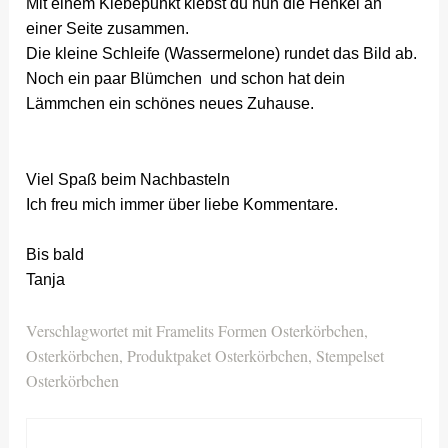
Mit einem Klebepunkt klebst du nun die Henkel an
einer Seite zusammen.
Die kleine Schleife (Wassermelone) rundet das Bild ab.
Noch ein paar Blümchen und schon hat dein
Lämmchen ein schönes neues Zuhause.
Viel Spaß beim Nachbasteln
Ich freu mich immer über liebe Kommentare.
Bis bald
Tanja
Verschlagwortet mit
Framelits Formen Osterkörbchen
,
Osterkörbchen
,
Produktpaket Osterkörbchen
,
Stempelset
Osterkörbchen