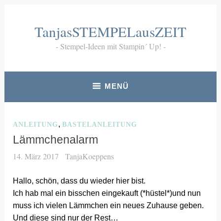
Zum
Inhalt
TanjasSTEMPELausZEIT
springen
Stempel-Ideen mit Stampin´ Up!
MENÜ
,
ANLEITUNG
BASTELANLEITUNG
Lämmchenalarm
14. März 2017
TanjaKoeppens
Hallo, schön, dass du wieder hier bist.
Ich hab mal ein bisschen eingekauft (*hüstel*)und nun
muss ich vielen Lämmchen ein neues Zuhause geben.
Und diese sind nur der Rest…