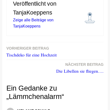
Veröffentlicht von
TanjaKoeppens
Zeige alle Beiträge von
TanjaKoeppens
VORHERIGER BEITRAG
Beitragsnavigation
Tischdeko für eine Hochzeit
NÄCHSTER BEITRAG
Die Libellen sie fliegen….
Ein Gedanke zu
„Lämmchenalarm“