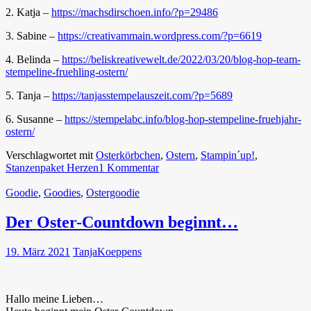
2. Katja –
https://machsdirschoen.info/?p=29486
3. Sabine –
https://creativammain.wordpress.com/?p=6619
4. Belinda –
https://beliskreativewelt.de/2022/03/20/blog-hop-team-
stempeline-fruehling-ostern/
5. Tanja –
https://tanjasstempelauszeit.com/?p=5689
6. Susanne –
https://stempelabc.info/blog-hop-stempeline-fruehjahr-
ostern/
Verschlagwortet mit
Osterkörbchen
,
Ostern
,
Stampin´up!
,
Stanzenpaket Herzen
1 Kommentar
Goodie
,
Goodies
,
Ostergoodie
Der Oster-Countdown beginnt…
19. März 2021
TanjaKoeppens
Hallo meine Lieben…