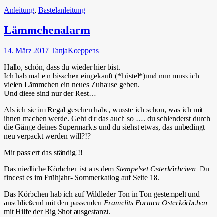
Anleitung
,
Bastelanleitung
Lämmchenalarm
14. März 2017
TanjaKoeppens
Hallo, schön, dass du wieder hier bist.
Ich hab mal ein bisschen eingekauft (*hüstel*)und nun muss ich
vielen Lämmchen ein neues Zuhause geben.
Und diese sind nur der Rest…
Als ich sie im Regal gesehen habe, wusste ich schon, was ich mit
ihnen machen werde. Geht dir das auch so …. du schlenderst durch
die Gänge deines Supermarkts und du siehst etwas, das unbedingt
neu verpackt werden will?!?
Mir passiert das ständig!!!
Das niedliche Körbchen ist aus dem
Stempelset Osterkörbchen
. Du
findest es im Frühjahr- Sommerkatlog auf Seite 18.
Das Körbchen hab ich auf Wildleder Ton in Ton gestempelt und
anschließend mit den passenden
Framelits Formen Osterkörbchen
mit Hilfe der Big Shot ausgestanzt.