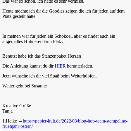
Das war so schön, ich hatte es sehr vermisst.
Heute möchte ich dir die Goodies zeigen die ich für jeden auf dem
Platz gestellt hatte.
In meinen war für jeden ein Schokoei, aber es findet auch ein
angemaltes Hühnerei darin Platz.
Benutzt habe ich das Stanzenpaket Herzen
Die Anleitung kannst du dir
HIER
herunterladen.
Jetzt wünsche ich dir viel Spaß beim Weiterhüpfen.
Weiter geht bei Susanne
Kreative Grüße
Tanja
1.Heike –
https://papier-kult.de/2022/03/blog-hop-team-stempeline-
fruehjahr-ostern/