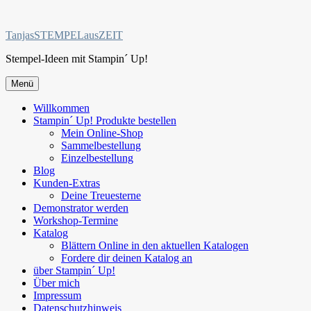
Zum
Inhalt
TanjasSTEMPELausZEIT
springen
Stempel-Ideen mit Stampin´ Up!
Menü
Willkommen
Stampin´ Up! Produkte bestellen
Mein Online-Shop
Sammelbestellung
Einzelbestellung
Blog
Kunden-Extras
Deine Treuesterne
Demonstrator werden
Workshop-Termine
Katalog
Blättern Online in den aktuellen Katalogen
Fordere dir deinen Katalog an
über Stampin´ Up!
Über mich
Impressum
Datenschutzhinweis