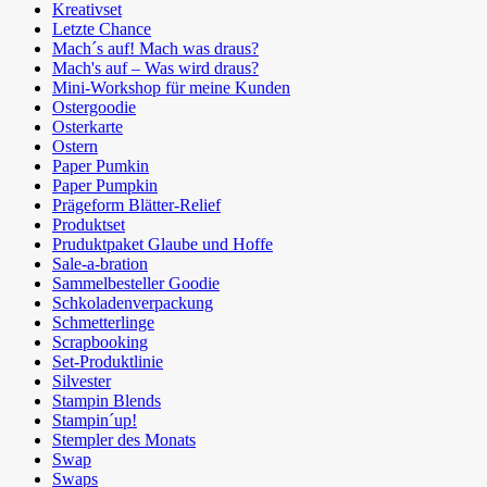
Kreativset
Letzte Chance
Mach´s auf! Mach was draus?
Mach's auf – Was wird draus?
Mini-Workshop für meine Kunden
Ostergoodie
Osterkarte
Ostern
Paper Pumkin
Paper Pumpkin
Prägeform Blätter-Relief
Produktset
Pruduktpaket Glaube und Hoffe
Sale-a-bration
Sammelbesteller Goodie
Schkoladenverpackung
Schmetterlinge
Scrapbooking
Set-Produktlinie
Silvester
Stampin Blends
Stampin´up!
Stempler des Monats
Swap
Swaps