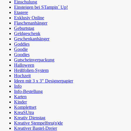
Einschulung
Einsteigen bei STampin´ Up!
Etagere
Exklusiv Online
Flaschenanhänger
Geburtstag
Geldgeschenk
Geschenkanhänger
Goddies
Goodie
Goodies
Gutscheinverpackung
Halloween
Heißfolien-System
Hochzeit
Ideen mit 3 x 3" Designerpapier
Info
Info-Bestellung
Karten
Kinder
Komplettset
KreaSUtra
Kreativ Dienstag
Kreative Stempelfreu(n)de
Kreativer Bastel-Dreier