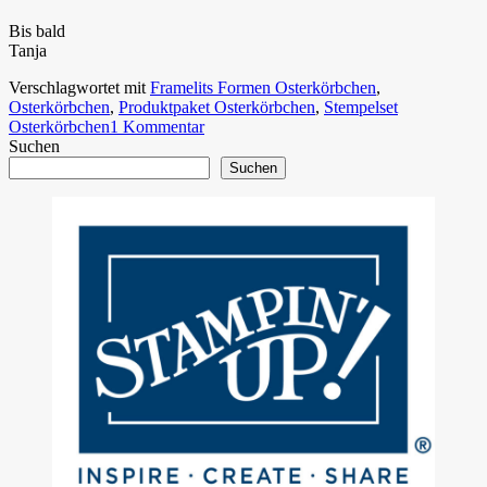
Bis bald
Tanja
Verschlagwortet mit
Framelits Formen Osterkörbchen
,
Osterkörbchen
,
Produktpaket Osterkörbchen
,
Stempelset
Osterkörbchen
1 Kommentar
Suchen
Suchen