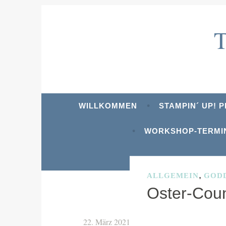
Zum
Inhalt
springen
WILLKOMMEN
STAMPIN´ UP! 
WORKSHOP-TERMI
,
ALLGEMEIN
GOD
Oster-Cou
22. März 2021