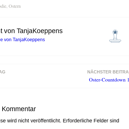
die
,
Ostern
ht von
TanjaKoeppens
äge von TanjaKoeppens
AG
NÄCHSTER BEITR
Oster-Countdown 
n Kommentar
e wird nicht veröffentlicht.
Erforderliche Felder sind