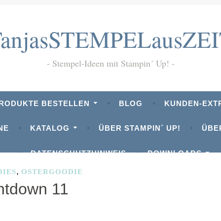
TanjasSTEMPELausZEI
Stempel-Ideen mit Stampin´ Up!
PRODUKTE BESTELLEN
BLOG
KUNDEN-EXT
NE
KATALOG
ÜBER STAMPIN´ UP!
ÜBE
DATENSCHUTZHINWEIS
DOWNLOADS
,
DIES
OSTERGOODIE
ntdown 11