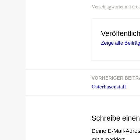
Verschlagwortet mit
Goo
Veröffentlic
Zeige alle Beitr
VORHERIGER BEITR
Beitragsnavigation
Osterhasenstall
Schreibe eine
Deine E-Mail-Adress
mit
*
markiert