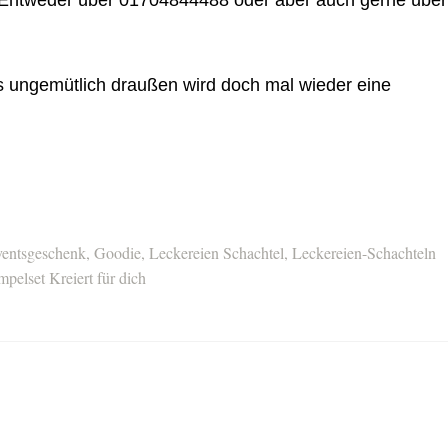
es ungemütlich draußen wird doch mal wieder eine
entsgeschenk
,
Goodie
,
Leckereien Schachtel
,
Leckereien-Schachteln
mpelset Kreiert für dich