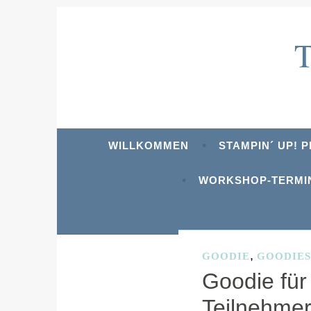
Zum
Inhalt
springen
WILLKOMMEN
STAMPIN´ UP! 
WORKSHOP-TERMI
,
GOODIE
GOODIE
Goodie fü
SCHLAGWORT:
AD
Teilnehme