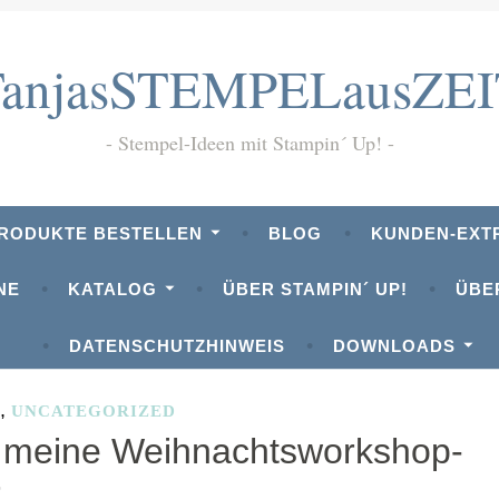
TanjasSTEMPELausZEI
Stempel-Ideen mit Stampin´ Up!
PRODUKTE BESTELLEN
BLOG
KUNDEN-EXT
NE
KATALOG
ÜBER STAMPIN´ UP!
ÜBE
DATENSCHUTZHINWEIS
DOWNLOADS
,
S
UNCATEGORIZED
r meine Weihnachtsworkshop-
VENTSGESCHENK
r