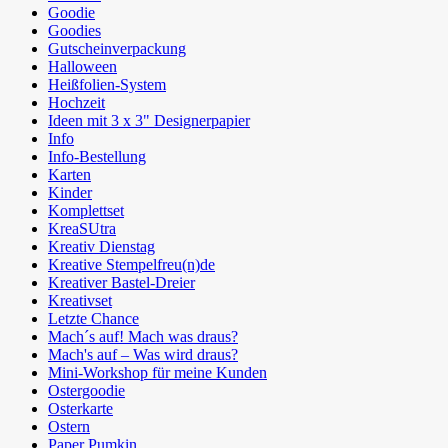
Goodie
Goodies
Gutscheinverpackung
Halloween
Heißfolien-System
Hochzeit
Ideen mit 3 x 3" Designerpapier
Info
Info-Bestellung
Karten
Kinder
Komplettset
KreaSUtra
Kreativ Dienstag
Kreative Stempelfreu(n)de
Kreativer Bastel-Dreier
Kreativset
Letzte Chance
Mach´s auf! Mach was draus?
Mach's auf – Was wird draus?
Mini-Workshop für meine Kunden
Ostergoodie
Osterkarte
Ostern
Paper Pumkin