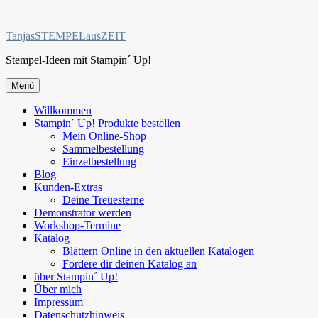
Zum
Inhalt
TanjasSTEMPELausZEIT
springen
Stempel-Ideen mit Stampin´ Up!
Menü
Willkommen
Stampin´ Up! Produkte bestellen
Mein Online-Shop
Sammelbestellung
Einzelbestellung
Blog
Kunden-Extras
Deine Treuesterne
Demonstrator werden
Workshop-Termine
Katalog
Blättern Online in den aktuellen Katalogen
Fordere dir deinen Katalog an
über Stampin´ Up!
Über mich
Impressum
Datenschutzhinweis