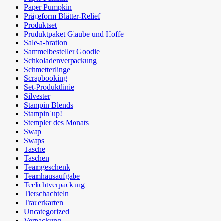
Paper Pumpkin
Prägeform Blätter-Relief
Produktset
Pruduktpaket Glaube und Hoffe
Sale-a-bration
Sammelbesteller Goodie
Schkoladenverpackung
Schmetterlinge
Scrapbooking
Set-Produktlinie
Silvester
Stampin Blends
Stampin´up!
Stempler des Monats
Swap
Swaps
Tasche
Taschen
Teamgeschenk
Teamhausaufgabe
Teelichtverpackung
Tierschachteln
Trauerkarten
Uncategorized
Verpackung