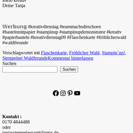
Bleib kreativ
Deine Tanja
𝕎𝕖𝕣𝕓𝕦𝕟𝕘 #kreativdienstag #teammachsdirschoen
#bastelnmitpapier #stampinup #stampinupdemonstrator #kreativ
#papierbasteln #kreativdienstag09 #Flaschenkarte #fröhlicherwald
#waldfreunde
Verschlagwortet mit
Flaschenkarte
,
Fröhlicher Wald
,
Stampin´up!
,
Stempelset Waldfreunde
Kommentar hinterlassen
Suchen
Suchen
Facebook
Instagram
Pinterest
YouTube
Kontakt :
0170 4844488
oder
tanjasstempelauszeit@gmx.de