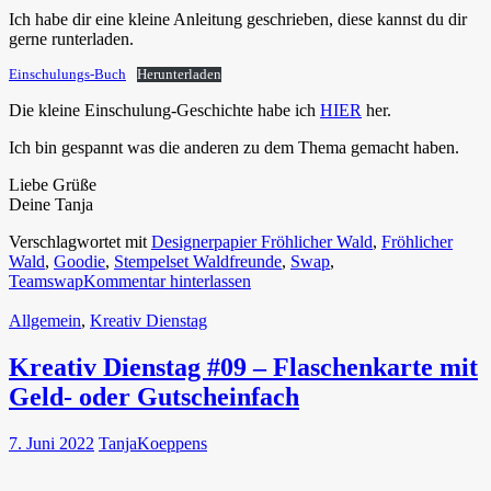
Ich habe dir eine kleine Anleitung geschrieben, diese kannst du dir
gerne runterladen.
Einschulungs-Buch
Herunterladen
Die kleine Einschulung-Geschichte habe ich
HIER
her.
Ich bin gespannt was die anderen zu dem Thema gemacht haben.
Liebe Grüße
Deine Tanja
Verschlagwortet mit
Designerpapier Fröhlicher Wald
,
Fröhlicher
Wald
,
Goodie
,
Stempelset Waldfreunde
,
Swap
,
Teamswap
Kommentar hinterlassen
Allgemein
,
Kreativ Dienstag
Kreativ Dienstag #09 – Flaschenkarte mit
Geld- oder Gutscheinfach
7. Juni 2022
TanjaKoeppens