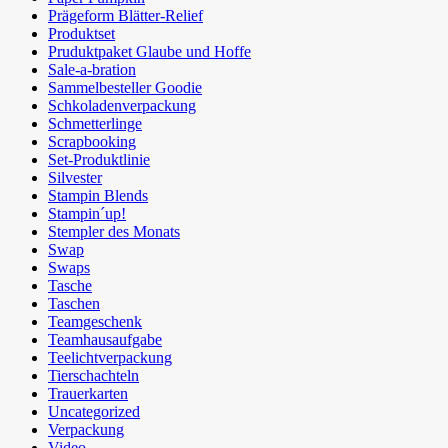
Prägeform Blätter-Relief
Produktset
Pruduktpaket Glaube und Hoffe
Sale-a-bration
Sammelbesteller Goodie
Schkoladenverpackung
Schmetterlinge
Scrapbooking
Set-Produktlinie
Silvester
Stampin Blends
Stampin´up!
Stempler des Monats
Swap
Swaps
Tasche
Taschen
Teamgeschenk
Teamhausaufgabe
Teelichtverpackung
Tierschachteln
Trauerkarten
Uncategorized
Verpackung
Video