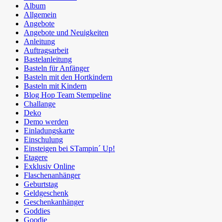
Album
Allgemein
Angebote
Angebote und Neuigkeiten
Anleitung
Auftragsarbeit
Bastelanleitung
Basteln für Anfänger
Basteln mit den Hortkindern
Basteln mit Kindern
Blog Hop Team Stempeline
Challange
Deko
Demo werden
Einladungskarte
Einschulung
Einsteigen bei STampin´ Up!
Etagere
Exklusiv Online
Flaschenanhänger
Geburtstag
Geldgeschenk
Geschenkanhänger
Goddies
Goodie