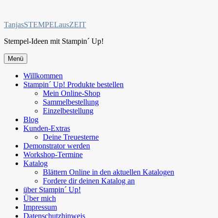
Zum
Inhalt
TanjasSTEMPELausZEIT
springen
Stempel-Ideen mit Stampin´ Up!
Menü
Willkommen
Stampin´ Up! Produkte bestellen
Mein Online-Shop
Sammelbestellung
Einzelbestellung
Blog
Kunden-Extras
Deine Treuesterne
Demonstrator werden
Workshop-Termine
Katalog
Blättern Online in den aktuellen Katalogen
Fordere dir deinen Katalog an
über Stampin´ Up!
Über mich
Impressum
Datenschutzhinweis