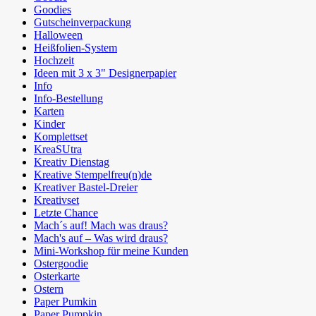
Goodies
Gutscheinverpackung
Halloween
Heißfolien-System
Hochzeit
Ideen mit 3 x 3" Designerpapier
Info
Info-Bestellung
Karten
Kinder
Komplettset
KreaSUtra
Kreativ Dienstag
Kreative Stempelfreu(n)de
Kreativer Bastel-Dreier
Kreativset
Letzte Chance
Mach´s auf! Mach was draus?
Mach's auf – Was wird draus?
Mini-Workshop für meine Kunden
Ostergoodie
Osterkarte
Ostern
Paper Pumkin
Paper Pumpkin